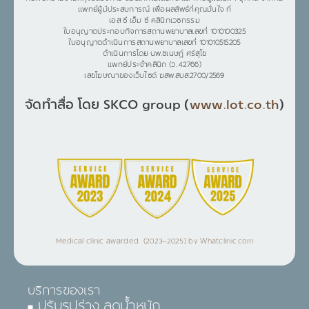
แพทย์ผู้มีประสบการณ์ เพื่อผลลัพธ์ที่คุณมั่นใจ ที่
เอส ซี เอ็ม ซี คลินิกเวชกรรม
ใบอนุญาตประกอบกิจการสถานพยาบาลเลขที่ 1010100325
ใบอนุญาตดำเนินการสถานพยาบาลเลขที่ 101010515205
ดำเนินการโดย นพ.ชเนษฎ์ ศรีสุโข
แพทย์ประจำคลินิก (ว. 42766)
เลขโฆษณาของเว็บไซต์ ฆสพ.สบส.2700/2569
จัดทำสื่อ โดย SKCO group (
www.lot.co.th
)
Medical clinic awarded (2023–2025) by Whatclinic.com
บริการของเรา
ปรับรูปร่าง ลดน้ำหนัก