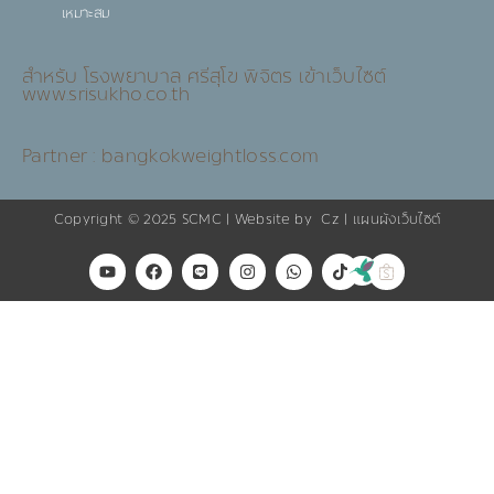
เหมาะสม
สำหรับ โรงพยาบาล ศรีสุโข พิจิตร เข้าเว็บไซต์
www.srisukho.co.th
Partner : bangkokweightloss.com
Copyright © 2025
SCMC
| Website by
Cz
|
แผนผังเว็บไซต์
Y
F
L
I
W
T
o
a
i
n
h
i
u
c
n
s
a
k
t
e
e
t
t
t
u
b
a
s
o
b
o
g
a
k
e
o
r
p
k
a
p
m