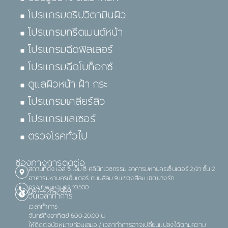
โปรแกรมดริปวิตามินผิว
โปรแกรมทรีตเมนต์หน้า
โปรแกรมฉีดฟิลเลอร์
โปรแกรมฉีดโบท็อกซ์
ดูแลผิวหน้า ฝ้า กระ
โปรแกรมเคลียร์สิว
โปรแกรมเลเซอร์
ตรวจโรคทั่วไป
ช่องทางการติดต่อ
สถานที่ตั้ง เอส ซี เอ็ม ซี คลินิกเวชกรรม อาคารมหานครเซ็นเตอร์ 2/21 ชั้น 2
อาคารมหานครเซ็นเตอร์ ถนนสีลม 9 แขวงสีลม เขตบางรัก
กรุงเทพมหานคร 10500
097-428-2999
วันเวลาทำการ
เวลาทำการ
จันทร์ถึงอาทิตย์ 6.00-20.00 น.
ให้ติดต่อนัดหมายก่อนเสมอ / เวลาทำการอาจเปลี่ยนแปลงได้ตามความ