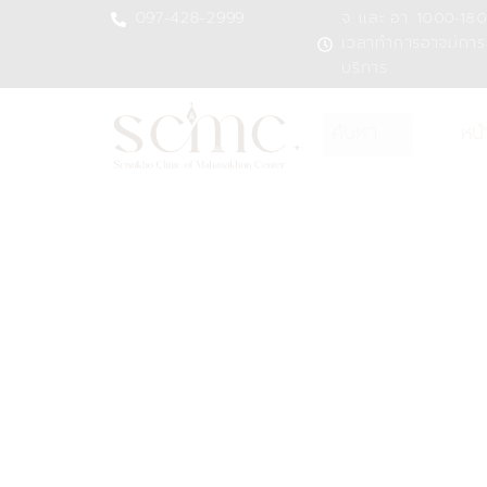
Skip
097-428-2999
จ. และ อา. 10.00-18.0
เวลาทำการอาจมีการ
to
บริการ
content
หน