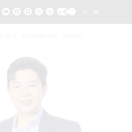
Y
F
L
I
W
T
o
a
i
n
h
i
u
c
n
s
a
k
t
e
e
t
t
t
u
b
a
s
o
b
o
g
a
k
ความ
คำถามที่พบบ่อย
ติดต่อเรา
e
o
r
p
k
a
p
m