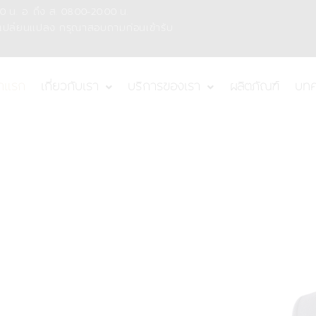
0 น. อ. ถึง ส. 08.00-20.00 น.
เปลี่ยนแปลง กรุณาสอบถามก่อนเข้ารับ
้าแรก
เกี่ยวกับเรา
บริการของเรา
ผลิตภัณฑ์
บท