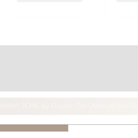
ลย์ลิสต์ SCMC by Doctor Gla Chanesd Srisuk