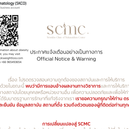
นใจ
บครบวงจร
การให้บริการมา
มากกว่า 35 ปี
นัง และความงาม พร้อมด้วยทีม
ละดูแลทุกเคสด้วยความใส่ใจ