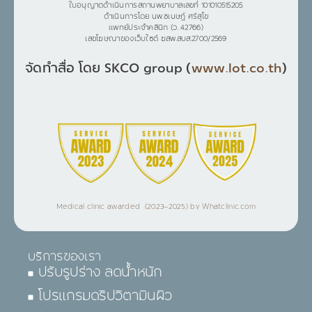
ใบอนุญาตดำเนินการสถานพยาบาลเลขที่ 101010515205
ดำเนินการโดย นพ.ชเนษฎ์ ศรีสุโข
แพทย์ประจำคลินิก (ว. 42766)
เลขโฆษณาของเว็บไซต์ ฆสพ.สบส.2700/2569
จัดทำสื่อ โดย SKCO group (
www.lot.co.th
)
Medical clinic awarded (2023–2025) by Whatclinic.com
บริการของเรา
ปรับรูปร่าง ลดน้ำหนัก
โปรแกรมดริปวิตามินผิว