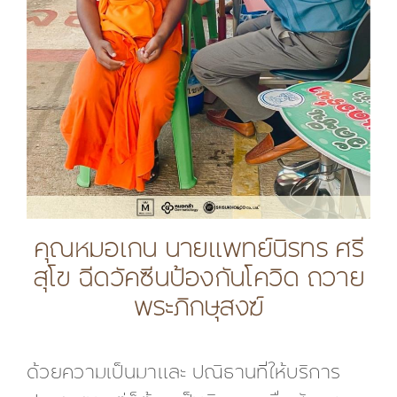
คุณหมอเกน นายแพทย์นิรทร ศรี
สุโข ฉีดวัคซีนป้องกันโควิด ถวาย
พระภิกษุสงฆ์
ด้วยความเป็นมาและ ปณิธานที่ให้บริการ