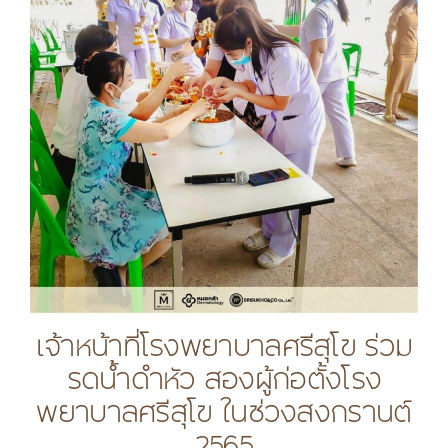
เจ้าหน้าที่โรงพยาบาลศรีสุโข ร่วม
รดน้ำดำหัว สองผู้ก่อตั้งโรง
พยาบาลศรีสุโข ในช่วงสงกรานต์