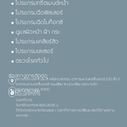
โปรแกรมทรีตเมนต์หน้า
โปรแกรมฉีดฟิลเลอร์
โปรแกรมฉีดโบท็อกซ์
ดูแลผิวหน้า ฝ้า กระ
โปรแกรมเคลียร์สิว
โปรแกรมเลเซอร์
ตรวจโรคทั่วไป
ช่องทางการติดต่อ
สถานที่ตั้ง เอส ซี เอ็ม ซี คลินิกเวชกรรม อาคารมหานครเซ็นเตอร์ 2/21 ชั้น 2
อาคารมหานครเซ็นเตอร์ ถนนสีลม 9 แขวงสีลม เขตบางรัก
กรุงเทพมหานคร 10500
097-428-2999
วันเวลาทำการ
เวลาทำการ
จันทร์ถึงอาทิตย์ 6.00-20.00 น.
ให้ติดต่อนัดหมายก่อนเสมอ / เวลาทำการอาจเปลี่ยนแปลงได้ตามความ
เหมาะสม