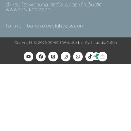
สำหรับ โรงพยาบาล ศรีสุโข พิจิตร เข้าเว็บไซต์
www.srisukho.co.th
Partner : bangkokweightloss.com
Copyright © 2025
SCMC
| Website by
Cz
|
แผนผังเว็บไซต์
Y
F
L
I
W
T
o
a
i
n
h
i
u
c
n
s
a
k
t
e
e
t
t
t
u
b
a
s
o
b
o
g
a
k
e
o
r
p
k
a
p
m