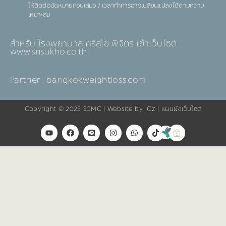
ให้ติดต่อนัดหมายก่อนเสมอ / เวลาทำการอาจเปลี่ยนแปลงได้ตามความ
เหมาะสม
สำหรับ โรงพยาบาล ศรีสุโข พิจิตร เข้าเว็บไซต์
www.srisukho.co.th
Partner : bangkokweightloss.com
Copyright © 2025
SCMC
| Website by
Cz
|
แผนผังเว็บไซต์
Y
F
L
I
W
T
o
a
i
n
h
i
u
c
n
s
a
k
t
e
e
t
t
t
u
b
a
s
o
b
o
g
a
k
e
o
r
p
k
a
p
m