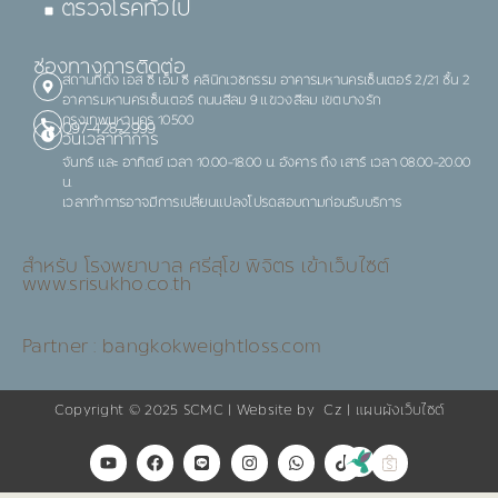
ตรวจโรคทั่วไป
ช่องทางการติดต่อ
สถานที่ตั้ง เอส ซี เอ็ม ซี คลินิกเวชกรรม อาคารมหานครเซ็นเตอร์ 2/21 ชั้น 2
อาคารมหานครเซ็นเตอร์ ถนนสีลม 9 แขวงสีลม เขตบางรัก
กรุงเทพมหานคร 10500
097-428-2999
วันเวลาทำการ
จันทร์ และ อาทิตย์ เวลา 10.00-18.00 น. อังคาร ถึง เสาร์ เวลา 08.00-20.00
น.
เวลาทำการอาจมีการเปลี่ยนแปลงโปรดสอบถามก่อนรับบริการ
สำหรับ โรงพยาบาล ศรีสุโข พิจิตร เข้าเว็บไซต์
www.srisukho.co.th
Partner : bangkokweightloss.com
Copyright © 2025
SCMC
| Website by
Cz
|
แผนผังเว็บไซต์
Y
F
L
I
W
T
o
a
i
n
h
i
u
c
n
s
a
k