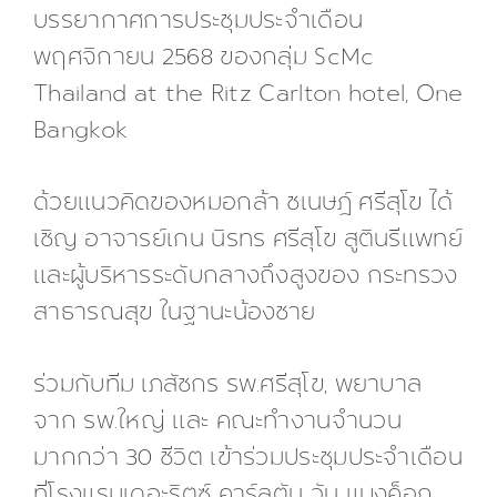
บรรยากาศการประชุมประจำเดือน
พฤศจิกายน 2568 ของกลุ่ม ScMc
Thailand at the Ritz Carlton hotel, One
Bangkok
ด้วยแนวคิดของหมอกล้า ชเนษฎ์ ศรีสุโข ได้
เชิญ อาจารย์เกน นิรทร ศรีสุโข สูตินรีแพทย์
และผู้บริหารระดับกลางถึงสูงของ กระทรวง
สาธารณสุข ในฐานะน้องชาย
ร่วมกับทีม เภสัชกร รพ.ศรีสุโข, พยาบาล
จาก รพ.ใหญ่ และ คณะทำงานจำนวน
มากกว่า 30 ชีวิต เข้าร่วมประชุมประจำเดือน
ที่โรงแรมเดอะริตซ์ คาร์ลตัน วัน แบงค็อก