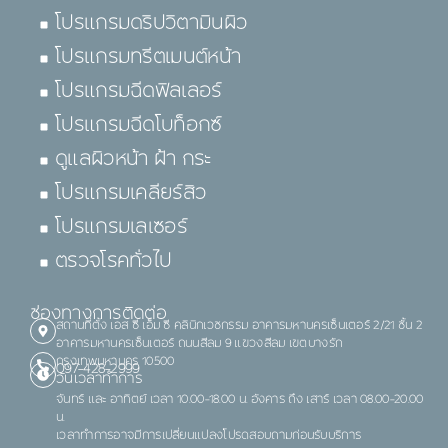
โปรแกรมดริปวิตามินผิว
โปรแกรมทรีตเมนต์หน้า
โปรแกรมฉีดฟิลเลอร์
โปรแกรมฉีดโบท็อกซ์
ดูแลผิวหน้า ฝ้า กระ
โปรแกรมเคลียร์สิว
โปรแกรมเลเซอร์
ตรวจโรคทั่วไป
ช่องทางการติดต่อ
สถานที่ตั้ง เอส ซี เอ็ม ซี คลินิกเวชกรรม อาคารมหานครเซ็นเตอร์ 2/21 ชั้น 2
อาคารมหานครเซ็นเตอร์ ถนนสีลม 9 แขวงสีลม เขตบางรัก
กรุงเทพมหานคร 10500
097-428-2999
วันเวลาทำการ
จันทร์ และ อาทิตย์ เวลา 10.00-18.00 น. อังคาร ถึง เสาร์ เวลา 08.00-20.00
น.
เวลาทำการอาจมีการเปลี่ยนแปลงโปรดสอบถามก่อนรับบริการ