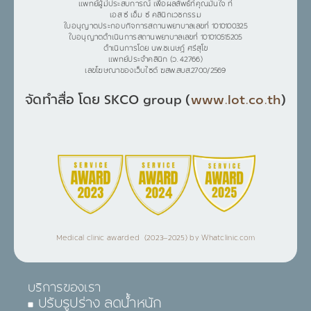
แพทย์ผู้มีประสบการณ์ เพื่อผลลัพธ์ที่คุณมั่นใจ ที่
เอส ซี เอ็ม ซี คลินิกเวชกรรม
ใบอนุญาตประกอบกิจการสถานพยาบาลเลขที่ 1010100325
ใบอนุญาตดำเนินการสถานพยาบาลเลขที่ 101010515205
ดำเนินการโดย นพ.ชเนษฎ์ ศรีสุโข
แพทย์ประจำคลินิก (ว. 42766)
เลขโฆษณาของเว็บไซต์ ฆสพ.สบส.2700/2569
จัดทำสื่อ โดย SKCO group (
www.lot.co.th
)
Medical clinic awarded (2023–2025) by Whatclinic.com
บริการของเรา
ปรับรูปร่าง ลดน้ำหนัก