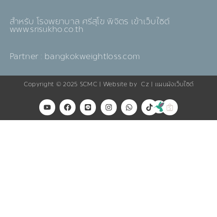
สำหรับ โรงพยาบาล ศรีสุโข พิจิตร เข้าเว็บไซต์
www.srisukho.co.th
Partner : bangkokweightloss.com
Copyright © 2025
SCMC
| Website by
Cz
|
แผนผังเว็บไซต์
Y
F
L
I
W
T
o
a
i
n
h
i
u
c
n
s
a
k
t
e
e
t
t
t
u
b
a
s
o
b
o
g
a
k
e
o
r
p
k
a
p
m