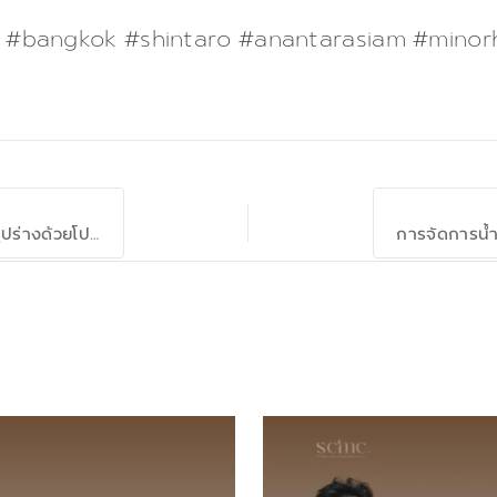
 #bangkok #shintaro #anantarasiam #minorh
คุณแม่หลังคลอดก็หุ่นสวยได้ ก้าวสำคัญสู่การปรับรูปร่างด้วยโปรแกรมที่ออกแบบเฉพาะบุคคล