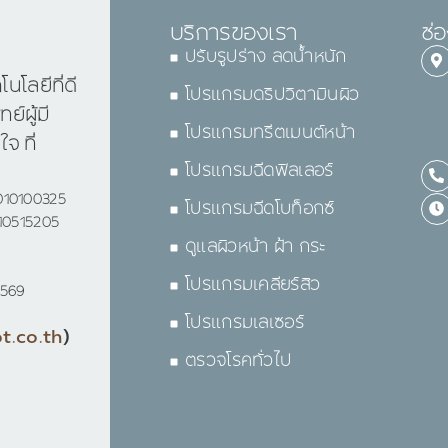
บริการของเรา
ช่
ปรับรูปร่าง ลดน้ำหนัก
โลยีที่ดี
โปรแกรมดริปวิตามินผิว
์ผู้มี
โปรแกรมทรีตเมนต์หน้า
จ ที่
โปรแกรมฉีดฟิลเลอร์
010100325
โปรแกรมฉีดโบท็อกซ์
10515205
ดูแลผิวหน้า ฝ้า กระ
โปรแกรมเคลียร์สิว
2569
โปรแกรมเลเซอร์
t.co.th
)
ตรวจโรคทั่วไป