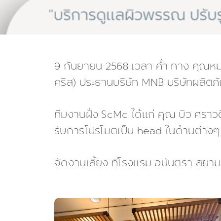
9 กันยายน 2568 เวลา ค่ำ ทาง คุณหมอ
คริส) ประธานบริษัท MNB บริษัทผลิตภ
ทีมงานฝั่ง ScMc ได้แก่ คุณ บิว ศราวดี, 
รับการโปรโมตเป็น head ในด้านต่าง
จัดงานเลี้ยง ที่โรงแรม อนันตรา สยาม 