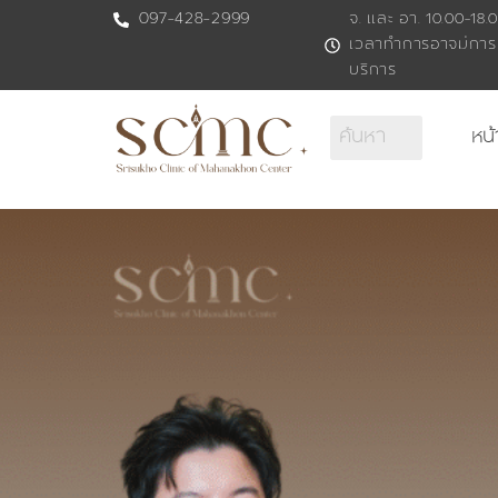
Skip
097-428-2999
จ. และ อา. 10.00-18.0
เวลาทำการอาจมีการ
to
บริการ
content
หน