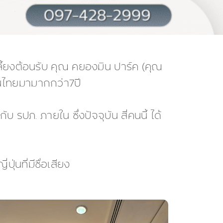
้ยงต้อนรับ คุณ คยองมิน ปาร์ค (คุณ
ในไทยมามากกว่า7ปี
บ รปภ. ภายใน ซึ่งปัจจุบัน สี่คนนี้ ได้
่นที่มีชื่อเสียง