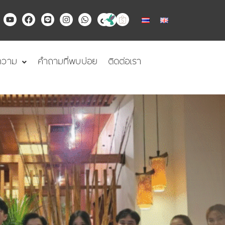
Y
F
L
I
W
T
o
a
i
n
h
i
u
c
n
s
a
k
t
e
e
t
t
t
u
b
a
s
o
b
o
g
a
k
ความ
คำถามที่พบบ่อย
ติดต่อเรา
e
o
r
p
k
a
p
m