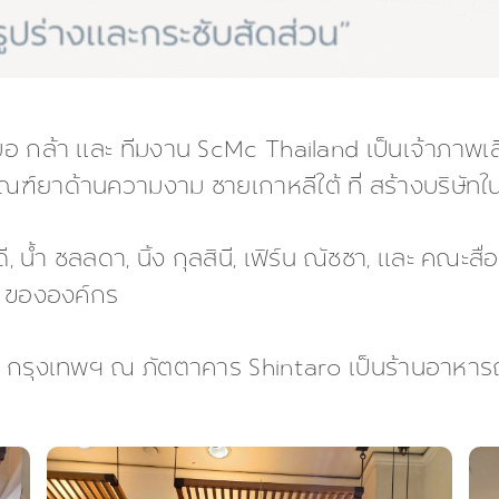
 กล้า และ ทีมงาน ScMc Thailand เป็นเจ้าภาพเลี
ัณฑ์ยาด้านความงาม ชายเกาหลีใต้ ที่ สร้างบริษัท
น้ำ ชลลดา, นิ้ง กุลสินี, เฟิร์น ณัชชา, และ คณะสื่อกั
ๆ ขององค์กร
กรุงเทพฯ ณ ภัตตาคาร Shintaro เป็นร้านอาหารญี่ปุ