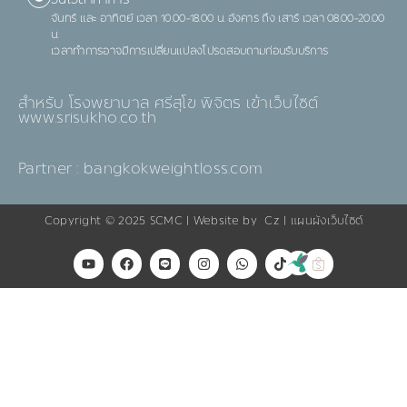
วันเวลาทำการ
จันทร์ และ อาทิตย์ เวลา 10.00-18.00 น. อังคาร ถึง เสาร์ เวลา 08.00-20.00
น.
เวลาทำการอาจมีการเปลี่ยนแปลงโปรดสอบถามก่อนรับบริการ
สำหรับ โรงพยาบาล ศรีสุโข พิจิตร เข้าเว็บไซต์
www.srisukho.co.th
Partner : bangkokweightloss.com
Copyright © 2025
SCMC
| Website by
Cz
|
แผนผังเว็บไซต์
Y
F
L
I
W
T
o
a
i
n
h
i
u
c
n
s
a
k
t
e
e
t
t
t
u
b
a
s
o
b
o
g
a
k
e
o
r
p
k
a
p
m