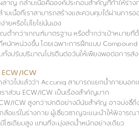
าญ กล้ามเนื้อคือองค์ประกอบสำคัญที่ทำให้ร่าง
้ามเนื้อที่เราสามารถสร้างและควบคุมได้ผ่านการออ
ง่ายหรือไม่โยโย่นั่นเอง
่ำกว่าเกณฑ์มาตรฐาน หรือต่ำกว่าเป้าหมายที่ตั้งไ
ที่หนักหน่วงขึ้น โดยเฉพาะการฝึกแบบ Compound 
ร้อมทั้งปรับปริมาณโปรตีนต่อวันให้เพียงพอต่อการสัง
วน ECW/ICW
กล่าวไปแล้วว่า Accuniq สามารถแยกน้ำภายนอกเซ
อัตราส่วน ECW/ICW เป็นเรื่องสำคัญมาก
CW/ICW สูงกว่าปกติอย่างมีนัยสำคัญ อาจบ่งชี้ถ
ลือแร่ในร่างกาย ผู้เชี่ยวชาญจะแนะนำให้พิจารณากา
โซเดียมสูง แทนที่จะมุ่งลดน้ำหนักอย่างเดียว