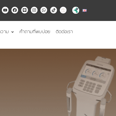
Y
F
L
I
W
T
o
a
i
n
h
i
u
c
n
s
a
k
t
e
e
t
t
t
u
b
a
s
o
b
o
g
a
k
ความ
คำถามที่พบบ่อย
ติดต่อเรา
e
o
r
p
k
a
p
m