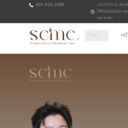
Skip
097-428-2999
เวลาทำการ จันทร์
ให้ติดต่อนัดหม
to
เหมาะสม
content
หน