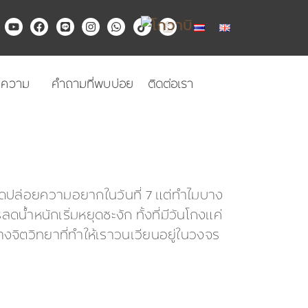
Y
F
L
I
W
T
o
a
i
n
h
i
u
c
n
s
a
k
t
e
e
t
t
t
u
b
a
s
o
b
o
g
a
k
ทความ
คำถามที่พบบ่อย
ติดต่อเรา
e
o
r
p
k
a
p
m
ลดปล่อยความอยากในวันที่ 7 แต่ทำไมบาง
้ำหนักเริ่มหยุดชะงัก ทั้งที่มีวันโกงแค่
างจิตวิทยาที่ทำให้เราวนเวียนอยู่ในวงจร