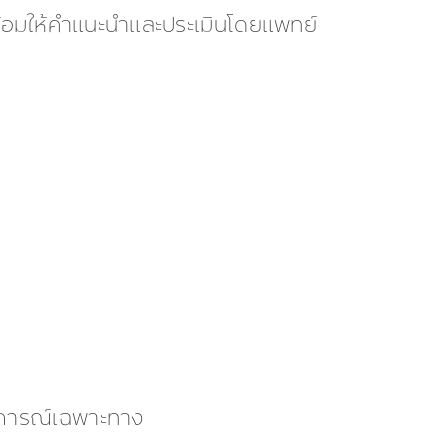
้อมให้คำแนะนำและประเมินโดยแพทย์
สบการณ์เฉพาะทาง