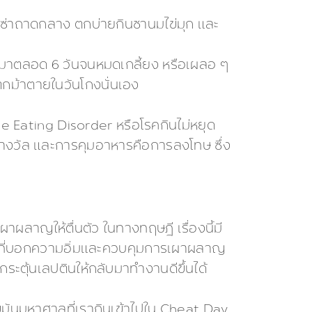
ดพิซซ่าถาดกลาง ตกบ่ายกินชานมไข่มุก และ
ะสมมาตลอด 6 วันจนหมดเกลี้ยง หรือเผลอ ๆ
ตกม้าตายในวันโกงนั่นเอง
e Eating Disorder หรือโรคกินไม่หยุด
างวัล และการคุมอาหารคือการลงโทษ ซึ่ง
ผาผลาญให้ตื่นตัว ในทางทฤษฎี เรื่องนี้มี
ทำหน้าที่บอกความอิ่มและควบคุมการเผาผลาญ
ะตุ้นเลปตินให้กลับมาทำงานดีขึ้นได้
ณไขมันมหาศาลที่เรากินเข้าไปใน Cheat Day