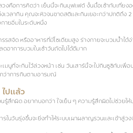
ือการคิดว่า เย็นนี้จะกินบุฟเฟต์ งั้นมื้อเช้ากับเที่ยง
งเวลากิน คุณจะหิวจนขาดสติและกินเยอะกว่าปกติถึง 2 เท่า
กายอิ่มในระดับหนึ่ง
าหารรสจัด หรืออาหารที่มีโซเดียมสูง ร่างกายจะบวมน้ำได้ง
ลดอาการบวมในเช้าวันถัดไปได้ดีมาก
ที่จะกินไว้ล่วงหน้า เช่น วันเสาร์นี้จะไปกินซูชิกับเพื
ดีกว่าการกินตามอารมณ์
" ไปแล้ว
านจนรู้สึกผิด อยากบอกว่า ใจเย็น ๆ ความรู้สึกผิดไม่ช่วยให
วันรุ่งขึ้นจะยิ่งทำให้ระบบเผาผลาญรวนและเข้าสู่วงจร