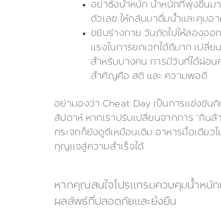
อย่าชั่งน้ำหนัก น้ำหนักที่พุ่งขึ
ตัวเลข ให้กลับมาดื่มน้ำและคุมอา
ขยับร่างกาย วันถัดไปให้ลองออก
แรงในการยกเวทได้ดีมาก เปลี่ยน
สำหรับบางคน การมีวันที่ได้ผ่อน
สำคัญคือ สติ และ ความพอดี
อย่ามองว่า Cheat Day เป็นการแข่งขันกิน
สัปดาห์ หากเราปรับเปลี่ยนจากการ “กินล้
กระจกก็ยังดูดีเหมือนเดิม อาหารมื้อเดียวไ
กุญแจสู่ความสำเร็จได้
หากคุณสนใจโปรแกรมควบคุมน้ำหนักเฉพาะ
ผลลัพธ์ที่ปลอดภัยและยั่งยืน