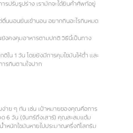
ปรับรูปร่าง เรามักจะได้ยินคำศัพท์อยู่
แต่ตื่นนอนยันเข้านอน อยากกินอะไรกินหมด
ันยังคงคุมอาหารตามปกติ วิธีนี้เป็นทาง
ิใน 1 วัน โดยยังมีการคุมไขมันให้ต่ำ และ
ใช่การกินตามใจปาก
ง่าย ๆ กัน เช่น เป้าหมายของคุณคือการ
ด 6 วัน (จันทร์ถึงเสาร์) คุณสะสมแต้ม
ห้น้ำหนักไขมันหายไปประมาณครึ่งกิโลกรัม