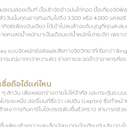
ปลดปล่อยเต็มที่ มื้อเช้าจัดข้าวมันไก่ทอด มื้อเที่ยงจั
ล้ววันนั้นคุณอาจกินเกินไปถึง 3,500 หรือ 4,000 แคลอรี
ันอาทิตย์เพียงวันเดียว ได้เข้าไปลบล้างแต้มบุญที่คุณส
ลายคนลดน้ำหนักมาเป็นเดือนแต่น้ำหนักไม่กระดิก เพราะ
y แบบจัดหนักยังส่งผลเสียทางจิตวิทยาที่เรียกว่า Bing
ยอารมณ์มากกว่าความหิว ร่างกายจะจดจำว่าอาหารคือร
ื่อถือได้แค่ไหน
 ๆ สักวัน เพื่อหลอกร่างกายไม่ให้จำศีล และกระตุ้นระบบเ
นักไประยะหนึ่ง ฮอร์โมนที่ชื่อว่า เลปติน (Leptin) ซึ่ง
ลง การกินคาร์โบไฮเดรตเพิ่มขึ้นชั่วคราว สามารถช่วยกร
กิดขึ้นเพียงชั่วคราวและเล็กน้อยมากเมื่อเทียบกับปริมา