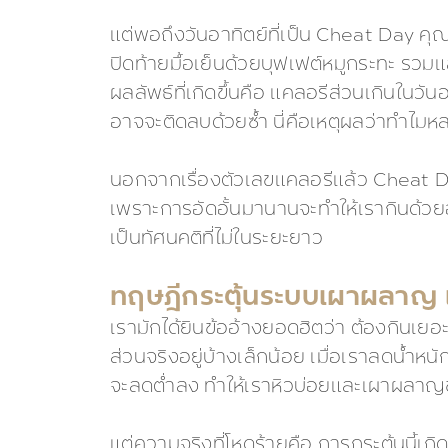
แต่พอถึงวันอาทิตย์ที่เป็น Cheat Day คุณ
ปิดท้ายมื้อเย็นด้วยบุฟเฟต์หมูกระทะ รวมแ
ผลลัพธ์ที่เกิดขึ้นคือ แคลอรีส่วนเกินในว
อาจจะติดลบด้วยซ้ำ นี่คือเหตุผลว่าทำไมห
นอกจากเรื่องตัวเลขแคลอรีแล้ว Cheat Da
เพราะการอัดอั้นมานานจะทำให้เรากินด้ว
เป็นทัศนคติที่ไม่ในระยะยาว
ทฤษฎีกระตุ้นระบบเผาผลาญ เช
เรามักได้ยินข้ออ้างยอดฮิตว่า ต้องกินเยอะ
ส่วนจริงอยู่บ้างเล็กน้อย เมื่อเราลดน้ำห
จะลดต่ำลง ทำให้เราหิวบ่อยและเผาผลาญช้า
แต่ความจริงที่โหดร้ายคือ การกระตุ้นนี้เ