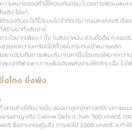
ยามความหมายของคำนี้ให้ตรงกันก่อน ในวงการฟิตเนสและการ
้นเชิง ได้แก่
้ตัวเองกินอะไรก็ได้แบบไม่จำกัดปริมาณและแคลอรี ตั้ง
ที่สร้างมาทั้งสัปดาห์
มใจปากเพียง 1 มื้อ ในสัปดาห์นั้น ส่วนมื้ออื่น ๆ ของว
าะช่วยลดความเครียดได้ดีโดยไม่กระทบเป้าหมายหลัก
่อย แต่มันคือการเพิ่มปริมาณคาร์โบไฮเดรตให้มากกว่าปกต
นกลุ่มนักกีฬาเพาะกายเพื่อเติมพลังงานให้กล้ามเนื้อ ไม่
่งโกง ยิ่งพัง
ง
พทำลายล้างได้ขนาดนั้น ลองมาดูคณิตศาสตร์ร่างกายแบบ
กายเผาผลาญ หรือ Calorie Deficit วันละ 500 แคลอรี ตลอ
แคลอรี ซึ่งตามทฤษฎีแล้ว การลดได้ 3,500 แคลอรี จะทำใ