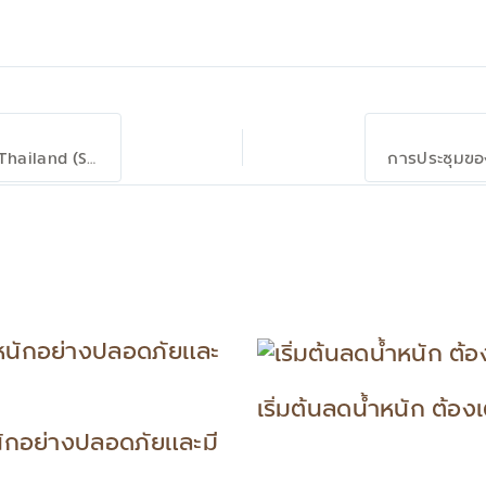
งาน Live Lighter โดย Novo Nordisk และ ScMc Thailand (Srisukho group) วันที่ 26 มกราคม 2569
เริ่มต้นลดน้ำหนัก ต้อง
ักอย่างปลอดภัยและมี