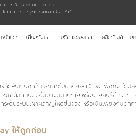
0 น. อ. ถึง ส. 08.00-20.00 น.
เปลี่ยนแปลง กรุณาสอบถามก่อนเข้ารับ
หน้าแรก
เกี่ยวกับเรา
บริการของเรา
ผลิตภัณฑ์
บ
กัดฟันกินอกไก่และผักต้มมาตลอด 6 วัน เพื่อที่จะได้ป
หนักตัวกลับดีดขึ้นมาจนน่าตกใจ หรือบางคนรู้สึกว่าการลดน
กระตุ้นระบบเผาผลาญให้ดีขึ้นจริง หรือเป็นเพียงกับดักท
y ให้ถูกก่อน