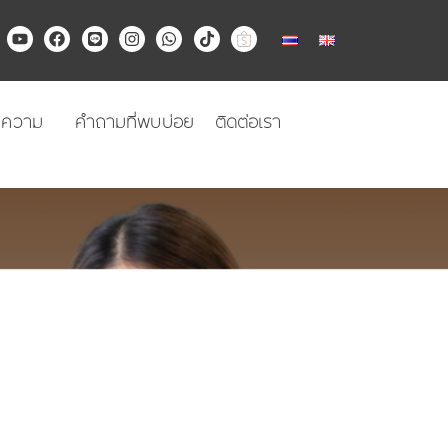
Y
F
L
I
W
T
o
a
i
n
h
i
u
c
n
s
a
k
t
e
e
t
t
t
u
b
a
s
o
b
o
g
a
k
ทความ
คำถามที่พบบ่อย
ติดต่อเรา
e
o
r
p
k
a
p
m