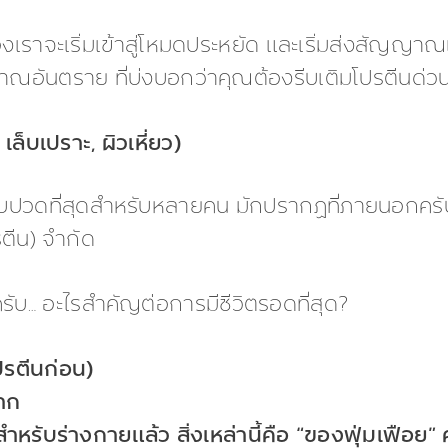
ของเราจะเริ่มเข้าสู่โหมดประหยัด และเริ่มส่งสัญญ
อันตราย ที่บ่งบอกว่าคุณต้องรีบเติมโปรตีนด่วน 
ล็บเปราะ, ผิวเหี่ยว)
็บปวดที่สุดสำหรับหลายคน มักปรากฏที่ภายนอกครั
รตีน) จำกัด
รับ… อะไรสำคัญต่อการมีชีวิตรอดที่สุด?
ปรตีนก่อน)
าก
หรับร่างกายแล้ว สิ่งเหล่านี้คือ “ของฟุ่มเฟือย” 