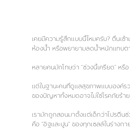
เคยมีความรู้สึกแบบนี้ไหมครับ? ตื่นเช้
ห้องน้ำ หรือพยายามลดน้ำหนักแทบตายแ
หลายคนมักโทษว่า “ช่วงนี้เครียด” หรือ
แต่ในฐานะคนที่ดูแลสุขภาพแบบองค์ร
ของปัญหาทั้งหมดอาจไม่ใช่โรคภัยร้ายแร
เรามักถูกสอนมาตั้งแต่เด็กว่าโปรตีนช่
คือ “อิฐและปูน” ของทุกเซลล์ในร่างกา