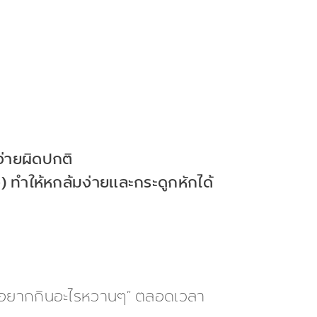
ง่ายผิดปกติ
อ) ทำให้หกล้มง่ายและกระดูกหักได้
่า “อยากกินอะไรหวานๆ” ตลอดเวลา