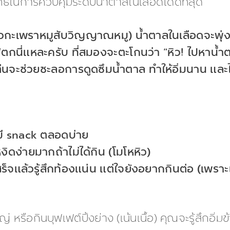
ธิ์ในการควบคุมระดับน้ำตาลในเลือดได้ดีที่สุด
(ข้าวกะเพราหมูสับวิญญาณหมู) น้ำตาลในเลือดจะพุ
ตกนี่แหละครับ ที่สมองจะตะโกนว่า “หิว! ไปหาน้ำตา
ตีนจะช่วยชะลอการดูดซึมน้ำตาล ทำให้อิ่มนาน แล
องมี snack ตลอดบ่าย
ดง่ายมากถ้าไม่ได้กิน (โมโหหิว)
าวเสร็จแล้วรู้สึกท้องแน่น แต่ใจยังอยากกินต่อ (เพร
่ หรือกินบุฟเฟต์ปิ้งย่าง (เน้นเนื้อ) คุณจะรู้สึกอ