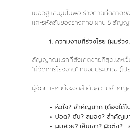
เมื่ออิฐและปูนไม่พอ ร่างกายที่ฉลาด
แกะรหัสลับของร่างกาย ผ่าน 5 สัญญาณ
ความงามที่ร่วงโรย (ผมร่วง, เ
สัญญาณแรกที่สังเกตง่ายที่สุดและเจ
“ผู้จัดการโรงงาน” ที่มีงบประมาณ (โป
ผู้จัดการคนนี้จะจัดลำดับความสำคัญค
หัวใจ? สำคัญมาก (ต้องได้โ
ปอด? ตับ? สมอง? สำคัญม
ผมสวย? เล็บเงา? ผิวตึง? …สำ