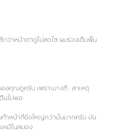
้สึกว่าหน้าตาดูไม่สดใส ผมร่วงเต็มพื้น
งคุณดูครับ เพราะบางที… สาเหตุ
รตีนไม่พอ
ำหน้าที่ยิ่งใหญ่กว่านั้นมากครับ มัน
ารเคมีในสมอง