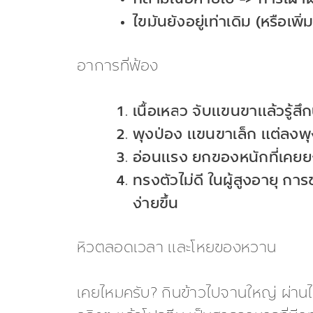
กล้ามเนื้อหายไป -> การเผ
ไขมันยังอยู่เท่าเดิม (หรือเ
อาการที่ฟ้อง
เนื้อเหลว จับแขนขาแล้วรู้สึก
พุงป่อง แขนขาเล็ก แต่ลงพุ
อ่อนแรง ยกของหนักที่เคยยกได
ทรงตัวไม่ดี ในผู้สูงอายุ ก
ง่ายขึ้น
หิวตลอดเวลา และโหยของหวาน
เคยไหมครับ? กินข้าวไปจานใหญ่ ผ่านไ