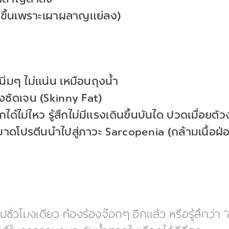
าผลาญต่ำลง
พิ่มขึ้นเพราะเผาผลาญแย่ลง)
นิ่มๆ ไม่แน่น เหมือนถุงน้ำ
งชัดเจน (Skinny Fat)
้ไม่ไหว รู้สึกไม่มีแรงเดินขึ้นบันได ปวดเมื่อยตัว
ารขาดโปรตีนนำไปสู่ภาวะ Sarcopenia (กล้ามเนื้อฝ่
ปชั่วโมงเดียว ท้องร้องจ๊อกๆ อีกแล้ว หรือรู้สึกว