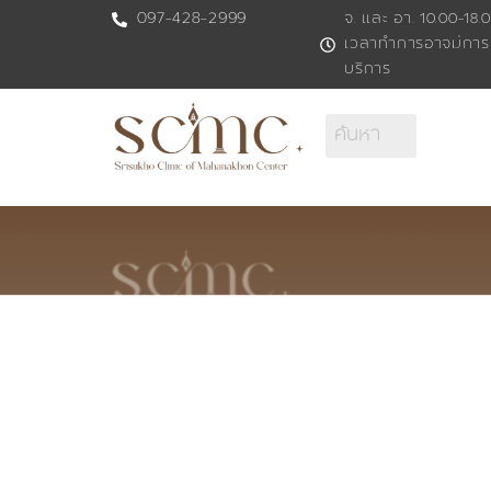
Skip
097-428-2999
จ. และ อา. 10.00-18.0
เวลาทำการอาจมีการ
to
บริการ
content