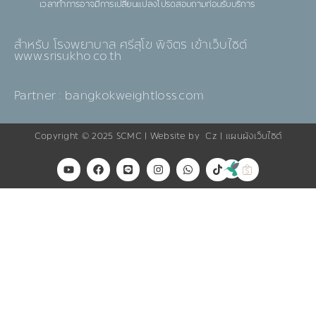
เวลาทำการอาจมีการเปลี่ยนแปลงโปรดสอบถามก่อนรับบริการ
สำหรับ โรงพยาบาล ศรีสุโข พิจิตร เข้าเว็บไซต์
www.srisukho.co.th
Partner : bangkokweightloss.com
Copyright © 2025
SCMC
| Website by
Cz
|
แผนผังเว็บไซต์
Y
F
L
I
W
T
o
a
i
n
h
i
u
c
n
s
a
k
t
e
e
t
t
t
u
b
a
s
o
b
o
g
a
k
e
o
r
p
k
a
p
m