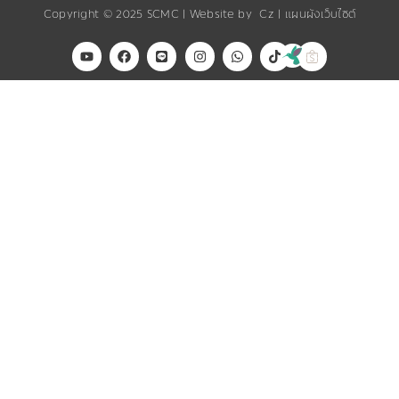
Copyright © 2025
SCMC
| Website by
Cz
|
แผนผังเว็บไซต์
Y
F
L
I
W
T
o
a
i
n
h
i
u
c
n
s
a
k
t
e
e
t
t
t
u
b
a
s
o
b
o
g
a
k
e
o
r
p
k
a
p
m