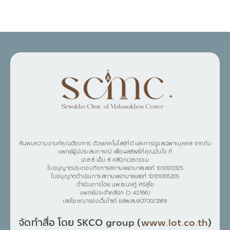
ค้นพบความงามที่คุณต้องการ ด้วยเทคโนโลยีที่ดี และการดูแลเฉพาะบุคคล จากทีม
แพทย์ผู้มีประสบการณ์ เพื่อผลลัพธ์ที่คุณมั่นใจ ที่
เอส ซี เอ็ม ซี คลินิกเวชกรรม
ใบอนุญาตประกอบกิจการสถานพยาบาลเลขที่ 1010100325
ใบอนุญาตดำเนินการสถานพยาบาลเลขที่ 101010515205
ดำเนินการโดย นพ.ชเนษฎ์ ศรีสุโข
แพทย์ประจำคลินิก (ว. 42766)
เลขโฆษณาของเว็บไซต์ ฆสพ.สบส.2700/2569
จัดทำสื่อ โดย SKCO group (
www.lot.co.th
)