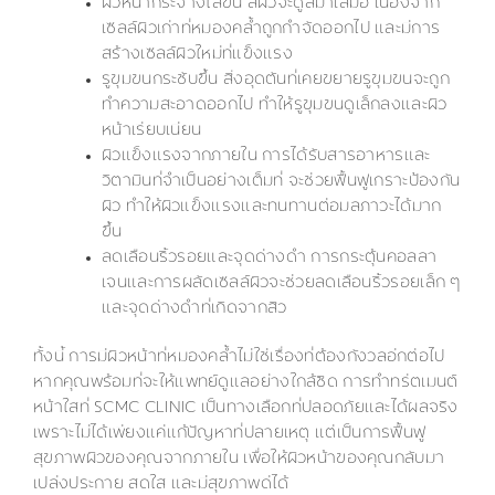
ผิวหน้ากระจ่างใสขึ้น สีผิวจะดูสม่ำเสมอ เนื่องจาก
เซลล์ผิวเก่าที่หมองคล้ำถูกกำจัดออกไป และมีการ
สร้างเซลล์ผิวใหม่ที่แข็งแรง
รูขุมขนกระชับขึ้น สิ่งอุดตันที่เคยขยายรูขุมขนจะถูก
ทำความสะอาดออกไป ทำให้รูขุมขนดูเล็กลงและผิว
หน้าเรียบเนียน
ผิวแข็งแรงจากภายใน การได้รับสารอาหารและ
วิตามินที่จำเป็นอย่างเต็มที่ จะช่วยฟื้นฟูเกราะป้องกัน
ผิว ทำให้ผิวแข็งแรงและทนทานต่อมลภาวะได้มาก
ขึ้น
ลดเลือนริ้วรอยและจุดด่างดำ การกระตุ้นคอลลา
เจนและการผลัดเซลล์ผิวจะช่วยลดเลือนริ้วรอยเล็ก ๆ
และจุดด่างดำที่เกิดจากสิว
ทั้งนี้ การมีผิวหน้าที่หมองคล้ำไม่ใช่เรื่องที่ต้องกังวลอีกต่อไป
หากคุณพร้อมที่จะให้แพทย์ดูแลอย่างใกล้ชิด การทำทรีตเมนต์
หน้าใสที่ SCMC CLINIC เป็นทางเลือกที่ปลอดภัยและได้ผลจริง
เพราะไม่ได้เพียงแค่แก้ปัญหาที่ปลายเหตุ แต่เป็นการฟื้นฟู
สุขภาพผิวของคุณจากภายใน เพื่อให้ผิวหน้าของคุณกลับมา
เปล่งประกาย สดใส และมีสุขภาพดีได้