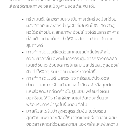
หลากหลายเพื่อตอบโจทย์ปัญหาผิวหมองคล้ำโดยเฉพาะ ซึ่งจะ
เลือกใช้ตามสภาพผิวและปัญหาของแต่ละคน เช่น
ทรีตเมนต์ผลักวิตามินผิว เป็นการใช้เครื่องมือที่ช่วย
ผลักวิตามินและสารบำรุงผิวที่เข้มข้นให้ซึมลึกเข้าสู่
ผิวได้อย่างมีประสิทธิภาพ ช่วยให้ผิวได้รับสารอาหาร
ที่จำเป็นอย่างเต็มที่ ทำให้ผิวกลับมาเปล่งปลั่งและ
สุขภาพดี
การทำทรีตเมนต์ผิวด้วยเทคโนโลยีคลื่นไฟฟ้าที่มี
ความยาวคลื่นเฉพาะในการกระตุ้นการสร้างคอลลา
เจนใต้ชั้นผิว ช่วยลดการอักเสบ และปรับสมดุลของสี
ผิว ทำให้ผิวดูเรียบเนียนและกระจ่างใสขึ้น
การทำทรีตเมนต์ Detox ผิว ทรีตเมนต์นี้จะช่วย
ทำความสะอาดผิวหน้าอย่างล้ำลึก ขจัดสิ่งอุดตัน
และสิ่งสกปรกที่ตกค้างในรูขุมขน พร้อมทั้งเติม
ออกซิเจนให้ผิว ทำให้ผิวหายใจได้สะดวกขึ้นและ
พร้อมรับการบำรุงในขั้นตอนต่อไป
มาสก์และเซรั่มบำรุงผิวสูตรเข้มข้น ในขั้นตอน
สุดท้าย แพทย์จะเลือกใช้มาสก์และเซรั่มที่มีส่วนผสม
ของสารสกัดที่ช่วยลดความหมองคล้ำและเพิ่มความ