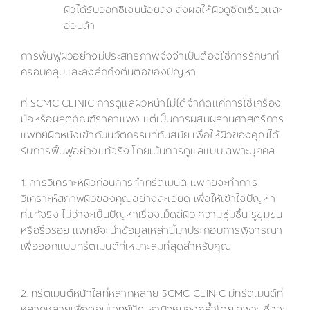
ผิวได้รับออกซิเจนน้อยลง ส่งผลให้ผิวดูซีดเซียวและ
อ่อนล้า
การฟื้นฟูผิวอย่างมีประสิทธิภาพจึงจำเป็นต้องใช้การรักษาที่
ครอบคลุมและลงลึกถึงต้นตอของปัญหา
ที่ SCMC CLINIC การดูแลผิวหน้าไม่ได้จำกัดแค่การใช้เครื่อง
มือหรือผลิตภัณฑ์ราคาแพง แต่เป็นการผสมผสานศาสตร์การ
แพทย์ผิวหนังเข้ากับนวัตกรรมที่ทันสมัย เพื่อให้ผิวของคุณได้
รับการฟื้นฟูอย่างแท้จริง โดยเน้นการดูแลแบบเฉพาะบุคคล
1. การวิเคราะห์ผิวก่อนการทำทรีตเมนต์ แพทย์จะทำการ
วิเคราะห์สภาพผิวของคุณอย่างละเอียด เพื่อให้เข้าใจปัญหา
ที่แท้จริง ไม่ว่าจะเป็นปัญหาเรื่องเม็ดสีผิว ความชุ่มชื้น รูขุมขน
หรือริ้วรอย แพทย์จะนำข้อมูลเหล่านี้มาประกอบการพิจารณา
เพื่อออกแบบทรีตเมนต์ที่เหมาะสมที่สุดสำหรับคุณ
2. ทรีตเมนต์หน้าใสที่หลากหลาย SCMC CLINIC มีทรีตเมนต์ที่