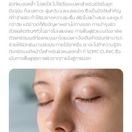
ผิวที่หมองคล้ำ ไม่สดใส ไม่ใช่เรื่องแปลกสำหรับชีวิตในยุค
ปัจจุบัน ทั้งมลภาวะ ฝุ่นควัน และแสงแดด ซึ่งเป็นปัจจัยสำคัญ
ที่ทำร้ายผิว ทำให้ผิวขาดความชุ่มชื้น สีผิวไม่สม่ำเสมอ และดูแก่
กว่าวัย แต่ข่าวดีก็คือปัญหาเหล่านี้มีทางออก การบำรุงผิว
ด้วยผลิตภัณฑ์ทั่วไปอาจไม่เพียงพอ การฟื้นฟูผิวแบบมืออาชีพ
ด้วยทรีตเมนต์ที่ออกแบบมาโดยเฉพาะจึงเป็นคำตอบที่สามารถ
ช่วยให้ผิวกลับมาเปล่งประกายได้อีกครั้ง เราจะไปทำความรู้จัก
กับทรีตเมนต์หน้าใสสำหรับผิวหมองคล้ำ ที่ SCMC CLINIC ซึ่ง
เน้นการฟื้นฟูสุขภาพผิวจากภายในสู่ภายนอก