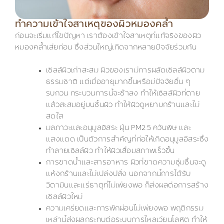
ทำความเข้าใจสาเหตุของผิวหมองคล้ำ
ก่อนจะเริ่มแก้ไขปัญหา เราต้องเข้าใจสาเหตุที่แท้จริงของผิว
หมองคล้ำเสียก่อน ซึ่งส่วนใหญ่เกิดจากหลายปัจจัยร่วมกัน
เซลล์ผิวเก่าสะสม ผิวของเรามีการผลัดเซลล์ผิวตาม
ธรรมชาติ แต่เมื่ออายุมากขึ้นหรือมีปัจจัยอื่น ๆ
รบกวน กระบวนการนี้จะช้าลง ทำให้เซลล์ผิวที่ตาย
แล้วสะสมอยู่บนชั้นผิว ทำให้ผิวดูหยาบกร้านและไม่
สดใส
มลภาวะและอนุมูลอิสระ ฝุ่น PM2.5 ควันพิษ และ
แสงแดด เป็นตัวการสำคัญที่ก่อให้เกิดอนุมูลอิสระซึ่ง
ทำลายเซลล์ผิว ทำให้ผิวเสื่อมสภาพเร็วขึ้น
การขาดน้ำและสารอาหาร ผิวที่ขาดความชุ่มชื้นจะดู
แห้งกร้านและไม่เปล่งปลั่ง นอกจากนี้การได้รับ
วิตามินและแร่ธาตุที่ไม่เพียงพอ ก็ส่งผลต่อการสร้าง
เซลล์ผิวใหม่
ความเครียดและการพักผ่อนไม่เพียงพอ พฤติกรรม
เหล่านี้ส่งผลกระทบต่อระบบการไหลเวียนโลหิต ทำให้