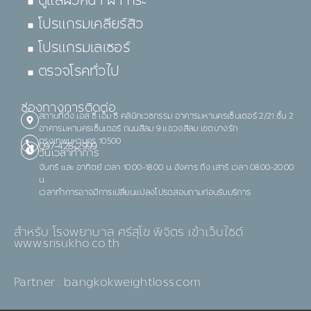
ดูแลผิวหน้า ฝ้า กระ
โปรแกรมเคลียร์สิว
โปรแกรมเลเซอร์
ตรวจโรคทั่วไป
ช่องทางการติดต่อ
สถานที่ตั้ง เอส ซี เอ็ม ซี คลินิกเวชกรรม อาคารมหานครเซ็นเตอร์ 2/21 ชั้น 2
อาคารมหานครเซ็นเตอร์ ถนนสีลม 9 แขวงสีลม เขตบางรัก
กรุงเทพมหานคร 10500
097-428-2999
วันเวลาทำการ
จันทร์ และ อาทิตย์ เวลา 10.00-18.00 น. อังคาร ถึง เสาร์ เวลา 08.00-20.00
น.
เวลาทำการอาจมีการเปลี่ยนแปลงโปรดสอบถามก่อนรับบริการ
สำหรับ โรงพยาบาล ศรีสุโข พิจิตร เข้าเว็บไซต์
www.srisukho.co.th
Partner : bangkokweightloss.com