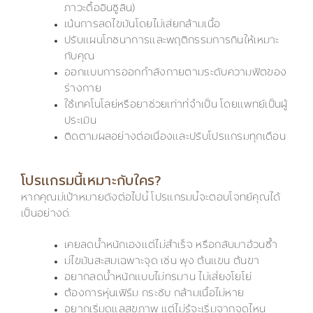
ภาวะดื้ออินซูลิน)
เน้นการลดไขมันโดยไม่เสียกล้ามเนื้อ
ปรับแผนโภชนาการและพฤติกรรมการกินให้เหมาะ
กับคุณ
ออกแบบการออกกำลังกายตามระดับความฟิตของ
ร่างกาย
ใช้เทคโนโลยีหรือยาช่วยเท่าที่จำเป็น โดยแพทย์เป็นผู้
ประเมิน
ติดตามผลอย่างต่อเนื่องและปรับโปรแกรมทุกเดือน
โปรแกรมนี้เหมาะกับใคร?
หากคุณมีเป้าหมายดังต่อไปนี้ โปรแกรมนี้จะตอบโจทย์คุณได้
เป็นอย่างดี:
เคยลดน้ำหนักเองแต่ไม่สำเร็จ หรือกลับมาอ้วนซ้ำ
มีไขมันสะสมเฉพาะจุด เช่น พุง ต้นแขน ต้นขา
อยากลดน้ำหนักแบบไม่ทรมาน ไม่เสี่ยงโยโย่
ต้องการหุ่นเฟิร์ม กระชับ กล้ามเนื้อไม่หาย
อยากเริ่มดูแลสุขภาพ แต่ไม่รู้จะเริ่มจากจุดไหน