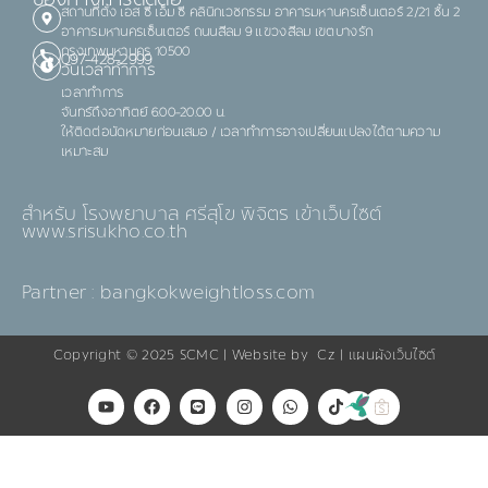
ช่องทางการติดต่อ
สถานที่ตั้ง เอส ซี เอ็ม ซี คลินิกเวชกรรม อาคารมหานครเซ็นเตอร์ 2/21 ชั้น 2
อาคารมหานครเซ็นเตอร์ ถนนสีลม 9 แขวงสีลม เขตบางรัก
กรุงเทพมหานคร 10500
097-428-2999
วันเวลาทำการ
เวลาทำการ
จันทร์ถึงอาทิตย์ 6.00-20.00 น.
ให้ติดต่อนัดหมายก่อนเสมอ / เวลาทำการอาจเปลี่ยนแปลงได้ตามความ
เหมาะสม
สำหรับ โรงพยาบาล ศรีสุโข พิจิตร เข้าเว็บไซต์
www.srisukho.co.th
Partner : bangkokweightloss.com
Copyright © 2025
SCMC
| Website by
Cz
|
แผนผังเว็บไซต์
Y
F
L
I
W
T
o
a
i
n
h
i
u
c
n
s
a
k
t
e
e
t
t
t
u
b
a
s
o
b
o
g
a
k