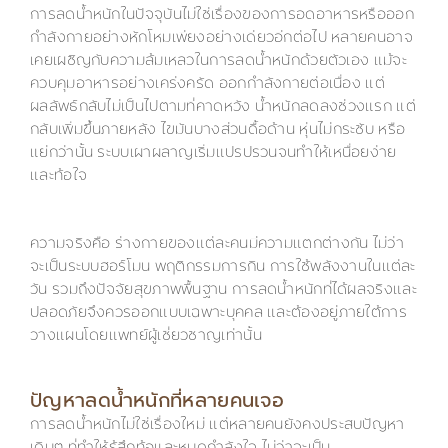
การลดน้ำหนักในปัจจุบันไม่ใช่เรื่องของการอดอาหารหรือออก
กำลังกายอย่างหักโหมเพียงอย่างเดียวอีกต่อไป หลายคนอาจ
เคยเผชิญกับความล้มเหลวในการลดน้ำหนักด้วยตัวเอง แม้จะ
ควบคุมอาหารอย่างเคร่งครัด ออกกำลังกายต่อเนื่อง แต่
ผลลัพธ์กลับไม่เป็นไปตามที่คาดหวัง น้ำหนักลดลงช่วงแรก แต่
กลับเพิ่มขึ้นภายหลัง ไขมันบางส่วนดื้อด้าน หุ่นไม่กระชับ หรือ
แย่กว่านั้น ระบบเผาผลาญเริ่มแปรปรวนจนทำให้เหนื่อยง่าย
และท้อใจ
ความจริงคือ ร่างกายของแต่ละคนมีความแตกต่างกัน ไม่ว่า
จะเป็นระบบฮอร์โมน พฤติกรรมการกิน การใช้พลังงานในแต่ละ
วัน รวมถึงปัจจัยสุขภาพพื้นฐาน การลดน้ำหนักที่ได้ผลจริงและ
ปลอดภัยจึงควรออกแบบเฉพาะบุคคล และต้องอยู่ภายใต้การ
วางแผนโดยแพทย์ผู้เชี่ยวชาญเท่านั้น
ปัญหาลดน้ำหนักที่หลายคนเจอ
การลดน้ำหนักไม่ใช่เรื่องใหม่ แต่หลายคนยังคงประสบปัญหา