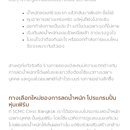
เดิมๆ ที่ทำให้รู้สึกท้อและหมดกำลังใจ ไม่ว่าจะเป็น
น้ำหนักลดแค่ช่วงแรก แล้วกลับมาเพิ่มอีก (โยโย่)
คุมอาหารอย่างเคร่งครัด แต่หุ่นก็ยังไม่กระชับ
ออกกำลังกายเป็นประจำ แต่ไขมันเฉพาะจุดก็ไม่หาย
เริ่มต้นลดน้ำหนักเองแล้วเหนื่อยล้า ขาดแรงจูงใจ
ไม่แน่ใจว่าต้องกินอะไร หรือออกกำลังกายแบบไหน
จึงจะเหมาะกับตัวเอง
สาเหตุที่แท้จริงคือ ร่างกายของแต่ละคนมีความแตกต่างกัน
การลดน้ำหนักที่ได้ผลในระยะยาวจึงต้องใช้แนวทางเฉพาะ
บุคคล และดูแลโดยแพทย์ที่เข้าใจระบบร่างกายอย่างลึกซึ้ง
ทางเลือกใหม่ของการลดน้ำหนัก โปรแกรมปั้น
หุ่นเฟิร์ม
ที่ SCMC Clinic Bangkok เราได้ออกแบบโปรแกรมลดน้ำหนัก
เฉพาะบุคคล ปั้นหุ่นเฟิร์ม โดยใช้แนวคิดการดูแลแบบองค์รวม
ไม่เพียงลดน้ำหนักให้เห็นผลเท่านั้น แต่ยังช่วยเสริมสร้างกล้าม