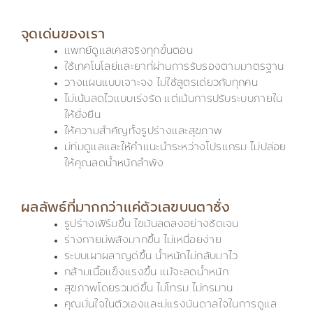
จุดเด่นของเรา
แพทย์ดูแลเคสจริงทุกขั้นตอน
ใช้เทคโนโลยีและยาที่ผ่านการรับรองตามมาตรฐาน
วางแผนแบบเจาะจง ไม่ใช้สูตรเดียวกับทุกคน
ไม่เน้นลดไวแบบเร่งรัด แต่เน้นการปรับระบบภายใน
ให้ยั่งยืน
ให้ความสำคัญทั้งรูปร่างและสุขภาพ
มีทีมดูแลและให้คำแนะนำระหว่างโปรแกรม ไม่ปล่อย
ให้คุณลดน้ำหนักลำพัง
ผลลัพธ์ที่มากกว่าแค่ตัวเลขบนตาชั่ง
รูปร่างเฟิร์มขึ้น ไขมันลดลงอย่างชัดเจน
ร่างกายมีพลังมากขึ้น ไม่เหนื่อยง่าย
ระบบเผาผลาญดีขึ้น น้ำหนักไม่กลับมาไว
กล้ามเนื้อแข็งแรงขึ้น แม้จะลดน้ำหนัก
สุขภาพโดยรวมดีขึ้น ไม่โทรม ไม่ทรมาน
คุณมั่นใจในตัวเองและมีแรงบันดาลใจในการดูแล