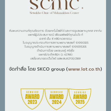
ค้นพบความงามที่คุณต้องการ ด้วยเทคโนโลยีที่ดี และการดูแลเฉพาะบุคคล จากทีม
แพทย์ผู้มีประสบการณ์ เพื่อผลลัพธ์ที่คุณมั่นใจ ที่
เอส ซี เอ็ม ซี คลินิกเวชกรรม
ใบอนุญาตประกอบกิจการสถานพยาบาลเลขที่ 1010100325
ใบอนุญาตดำเนินการสถานพยาบาลเลขที่ 101010515205
ดำเนินการโดย นพ.ชเนษฎ์ ศรีสุโข
แพทย์ประจำคลินิก (ว. 42766)
เลขโฆษณาของเว็บไซต์ ฆสพ.สบส.2700/2569
จัดทำสื่อ โดย SKCO group (
www.lot.co.th
)