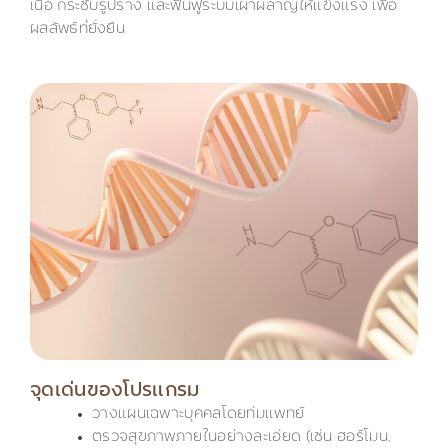
เนื้อ กระชับรูปร่าง และฟื้นฟูระบบเผาผลาญให้แข็งแรง เพื่อ
ผลลัพธ์ที่ยั่งยืน
จุดเด่นของโปรแกรม
วางแผนเฉพาะบุคคลโดยทีมแพทย์
ตรวจสุขภาพภายในอย่างละเอียด (เช่น ฮอร์โมน,