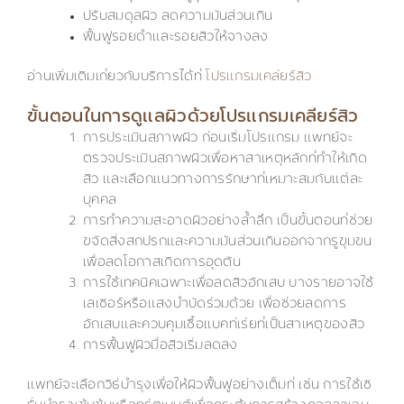
ปรับสมดุลผิว ลดความมันส่วนเกิน
ฟื้นฟูรอยดำและรอยสิวให้จางลง
อ่านเพิ่มเติมเกี่ยวกับบริการได้ที่
โปรแกรมเคลียร์สิว
ขั้นตอนในการดูแลผิวด้วยโปรแกรมเคลียร์สิว
การประเมินสภาพผิว ก่อนเริ่มโปรแกรม แพทย์จะ
ตรวจประเมินสภาพผิวเพื่อหาสาเหตุหลักที่ทำให้เกิด
สิว และเลือกแนวทางการรักษาที่เหมาะสมกับแต่ละ
บุคคล
การทำความสะอาดผิวอย่างล้ำลึก เป็นขั้นตอนที่ช่วย
ขจัดสิ่งสกปรกและความมันส่วนเกินออกจากรูขุมขน
เพื่อลดโอกาสเกิดการอุดตัน
การใช้เทคนิคเฉพาะเพื่อลดสิวอักเสบ บางรายอาจใช้
เลเซอร์หรือแสงบำบัดร่วมด้วย เพื่อช่วยลดการ
อักเสบและควบคุมเชื้อแบคทีเรียที่เป็นสาเหตุของสิว
การฟื้นฟูผิวมื่อสิวเริ่มลดลง
แพทย์จะเลือกวิธีบำรุงเพื่อให้ผิวฟื้นฟูอย่างเต็มที่ เช่น การใช้เซ