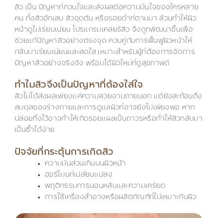
สิว เป็น ปัญหาที่กวนใจและส่งผลต่อความมั่นใจของใครหลาย
คน ทั้งสิวอักเสบ สิวอุดตัน หรือรอยดำที่ตามมา ล้วนทำให้ผิว
หน้าดูไม่เรียบเนียน โปรแกรมเคลียร์สิว จึงถูกพัฒนาขึ้นเพื่อ
ช่วยแก้ปัญหาสิวอย่างตรงจุด ควบคู่กับการฟื้นฟูผิวหน้าให้
กลับมาเรียบเนียนและสดใส เหมาะสำหรับผู้ที่ต้องการจัดการ
ปัญหาสิวอย่างจริงจัง พร้อมได้ผิวใหม่ที่ดูสุขภาพดี
ทำไมสิวจึงเป็นปัญหาที่ต้องใส่ใจ
สิวไม่ได้ส่งผลเพียงแค่ความสวยงามภายนอก แต่ยังสะท้อนถึง
สมดุลของร่างกายและการดูแลผิวที่อาจยังไม่เพียงพอ หาก
ปล่อยทิ้งไว้อาจทำให้เกิดรอยแผลเป็นถาวรหรือทำให้สิวกลับมา
เป็นซ้ำได้ง่าย
ปัจจัยที่กระตุ้นการเกิดสิว
ความมันส่วนเกินบนผิวหน้า
ฮอร์โมนที่เปลี่ยนแปลง
พฤติกรรมการนอนหลับและความเครียด
การใช้เครื่องสำอางหรือผลิตภัณฑ์ที่ไม่เหมาะกับผิว