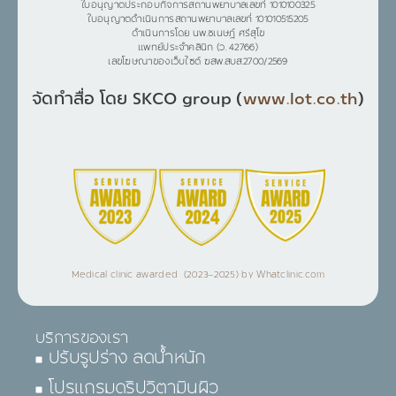
ใบอนุญาตประกอบกิจการสถานพยาบาลเลขที่ 1010100325
ใบอนุญาตดำเนินการสถานพยาบาลเลขที่ 101010515205
ดำเนินการโดย นพ.ชเนษฎ์ ศรีสุโข
แพทย์ประจำคลินิก (ว. 42766)
เลขโฆษณาของเว็บไซต์ ฆสพ.สบส.2700/2569
จัดทำสื่อ โดย SKCO group (
www.lot.co.th
)
Medical clinic awarded (2023–2025) by Whatclinic.com
บริการของเรา
ปรับรูปร่าง ลดน้ำหนัก
โปรแกรมดริปวิตามินผิว