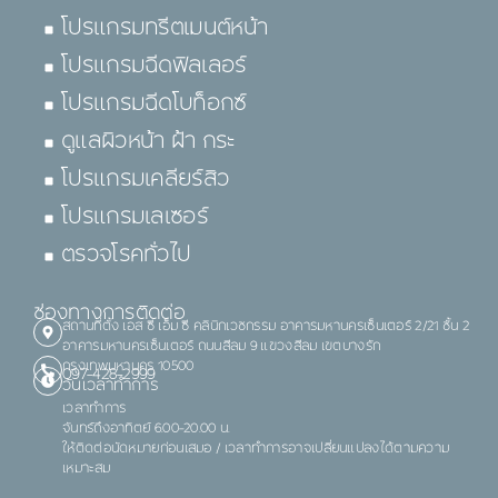
โปรแกรมทรีตเมนต์หน้า
โปรแกรมฉีดฟิลเลอร์
โปรแกรมฉีดโบท็อกซ์
ดูแลผิวหน้า ฝ้า กระ
โปรแกรมเคลียร์สิว
โปรแกรมเลเซอร์
ตรวจโรคทั่วไป
ช่องทางการติดต่อ
สถานที่ตั้ง เอส ซี เอ็ม ซี คลินิกเวชกรรม อาคารมหานครเซ็นเตอร์ 2/21 ชั้น 2
อาคารมหานครเซ็นเตอร์ ถนนสีลม 9 แขวงสีลม เขตบางรัก
กรุงเทพมหานคร 10500
097-428-2999
วันเวลาทำการ
เวลาทำการ
จันทร์ถึงอาทิตย์ 6.00-20.00 น.
ให้ติดต่อนัดหมายก่อนเสมอ / เวลาทำการอาจเปลี่ยนแปลงได้ตามความ
เหมาะสม