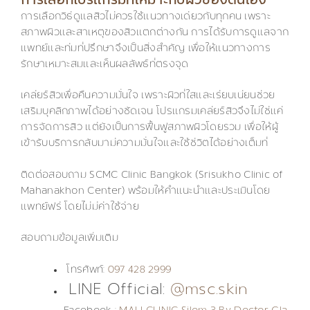
การเลือกโปรแกรมที่เหมาะกับผิวของตนเอง
การเลือกวิธีดูแลสิวไม่ควรใช้แนวทางเดียวกับทุกคน เพราะ
สภาพผิวและสาเหตุของสิวแตกต่างกัน การได้รับการดูแลจาก
แพทย์และทีมที่ปรึกษาจึงเป็นสิ่งสำคัญ เพื่อให้แนวทางการ
รักษาเหมาะสมและเห็นผลลัพธ์ที่ตรงจุด
เคลียร์สิวเพื่อคืนความมั่นใจ เพราะผิวที่ใสและเรียบเนียนช่วย
เสริมบุคลิกภาพได้อย่างชัดเจน โปรแกรมเคลียร์สิวจึงไม่ใช่แค่
การจัดการสิว แต่ยังเป็นการฟื้นฟูสภาพผิวโดยรวม เพื่อให้ผู้
เข้ารับบริการกลับมามีความมั่นใจและใช้ชีวิตได้อย่างเต็มที่
ติดต่อสอบถาม SCMC Clinic Bangkok (Srisukho Clinic of
Mahanakhon Center) พร้อมให้คำแนะนำและประเมินโดย
แพทย์ฟรี โดยไม่มีค่าใช้จ่าย
สอบถามข้อมูลเพิ่มเติม
โทรศัพท์:
097 428 2999
LINE Official:
@msc.skin