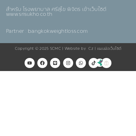
สำหรับ โรงพยาบาล ศรีสุโข พิจิตร เข้าเว็บไซต์
www.srisukho.co.th
Partner : bangkokweightloss.com
Copyright © 2025
SCMC
| Website by
Cz
|
แผนผังเว็บไซต์
Y
F
L
I
W
T
o
a
i
n
h
i
u
c
n
s
a
k
t
e
e
t
t
t
u
b
a
s
o
b
o
g
a
k
e
o
r
p
k
a
p
m